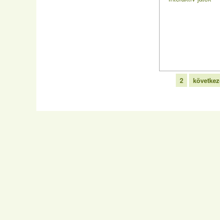
1
2
következ
Copyright:
201
FEMIT