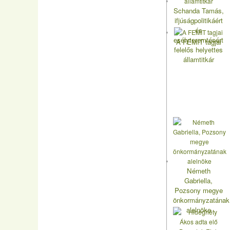
Schanda Tamás,
ifjúságpolitikáért
és
esélyteremtésért
A FEMIT tagjai
felelős helyettes
államtitkár
Németh
Gabriella,
Pozsony megye
önkormányzatának
alelnöke