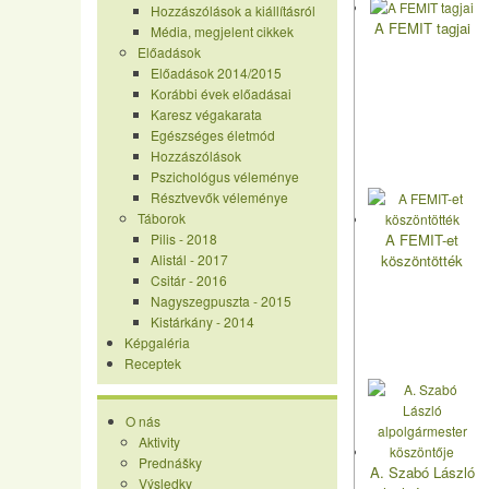
Hozzászólások a kiállításról
A FEMIT tagjai
Média, megjelent cikkek
Előadások
Előadások 2014/2015
Korábbi évek előadásai
Karesz végakarata
Egészséges életmód
Hozzászólások
Pszichológus véleménye
Résztvevők véleménye
Táborok
Pilis - 2018
A FEMIT-et
Alistál - 2017
köszöntötték
Csitár - 2016
Nagyszegpuszta - 2015
Kistárkány - 2014
Képgaléria
Receptek
O nás
Aktivity
Prednášky
A. Szabó László
Výsledky