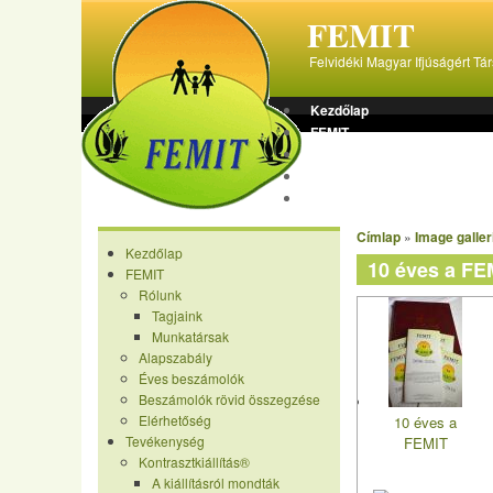
FEMIT
Felvidéki Magyar Ifjúságért Tá
Kezdőlap
FEMIT
Tevékenység
Képgaléria
Receptek
Címlap
»
Image galler
Kezdőlap
10 éves a FE
FEMIT
Rólunk
Tagjaink
Munkatársak
Alapszabály
Éves beszámolók
Beszámolók rövid összegzése
Elérhetőség
10 éves a
Tevékenység
FEMIT
Kontrasztkiállítás®
A kiállításról mondták