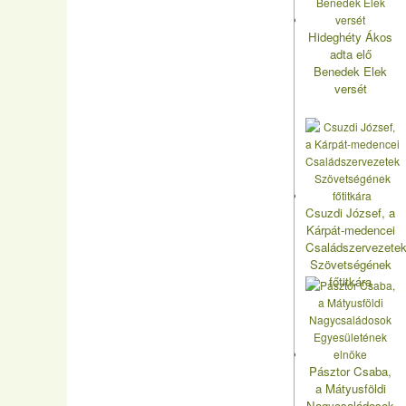
Hideghéty Ákos
adta elő
Benedek Elek
versét
Csuzdi József, a
Kárpát-medencei
Családszervezete
Szövetségének
főtitkára
Pásztor Csaba,
a Mátyusföldi
Nagycsaládosok