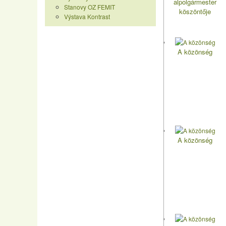
alpolgármester
Stanovy OZ FEMIT
köszöntője
Výstava Kontrast
A közönség
A közönség